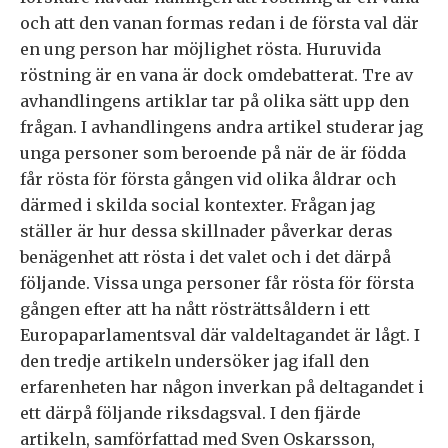
och att den vanan formas redan i de första val där
en ung person har möjlighet rösta. Huruvida
röstning är en vana är dock omdebatterat. Tre av
avhandlingens artiklar tar på olika sätt upp den
frågan. I avhandlingens andra artikel studerar jag
unga personer som beroende på när de är födda
får rösta för första gången vid olika åldrar och
därmed i skilda social kontexter. Frågan jag
ställer är hur dessa skillnader påverkar deras
benägenhet att rösta i det valet och i det därpå
följande. Vissa unga personer får rösta för första
gången efter att ha nått rösträttsåldern i ett
Europaparlamentsval där valdeltagandet är lågt. I
den tredje artikeln undersöker jag ifall den
erfarenheten har någon inverkan på deltagandet i
ett därpå följande riksdagsval. I den fjärde
artikeln, samförfattad med Sven Oskarsson,